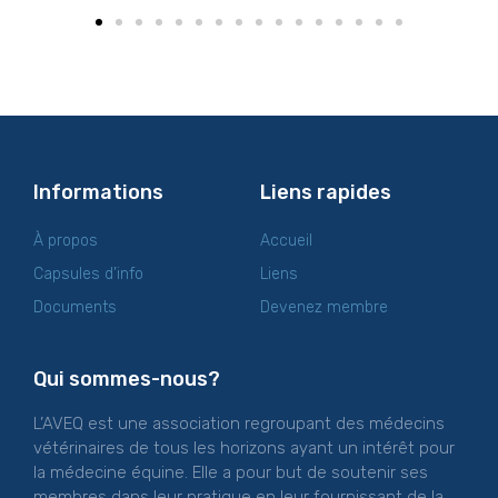
Informations
Liens rapides
À propos
Accueil
Capsules d’info
Liens
Documents
Devenez membre
Qui sommes-nous?
L’AVEQ est une association regroupant des médecins
vétérinaires de tous les horizons ayant un intérêt pour
la médecine équine. Elle a pour but de soutenir ses
membres dans leur pratique en leur fournissant de la