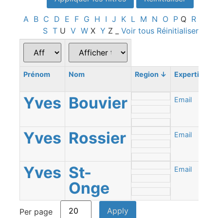
A
B
C
D
E
F
G
H
I
J
K
L
M
N
O
P
Q
R
S
T
U
V
W
X
Y
Z
_
Voir tous
Réinitialiser
Prénom
Nom
Region
↓
Expertise
Yves
Bouvier
Email
Yves
Rossier
Email
Yves
St-
Email
Onge
Per page