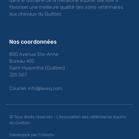
dans le domaine de la médecine équine. Elle vise à
favoriser une meilleure qualité des soins vétérinaires
aux chevaux du Québec.
Nos coordonnées
800 Avenue Ste-Anne
Bureau 400
Saint-Hyacinthe (Québec)
J2S 5G7
Courriel:
info@laveq.com
© Tous droits réservés - L'Association des vétérinaires équins
du Québec.
Développé par Collectiv