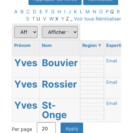
A
B
C
D
E
F
G
H
I
J
K
L
M
N
O
P
Q
R
S
T
U
V
W
X
Y
Z
_
Voir tous
Réinitialiser
Prénom
Nom
Region
↑
Expertise
Yves
Bouvier
Email
Yves
Rossier
Email
Yves
St-
Email
Onge
Per page