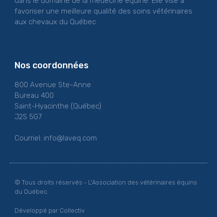
dans le domaine de la médecine équine. Elle vise à
favoriser une meilleure qualité des soins vétérinaires
aux chevaux du Québec.
Nos coordonnées
800 Avenue Ste-Anne
Bureau 400
Saint-Hyacinthe (Québec)
J2S 5G7
Courriel:
info@laveq.com
© Tous droits réservés - L'Association des vétérinaires équins
du Québec.
Développé par Collectiv