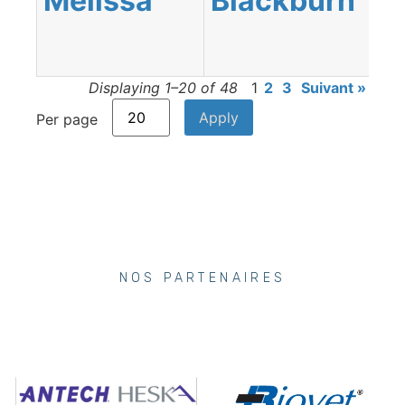
Mélissa
Blackburn
Displaying 1–20 of 48
1
2
3
Suivant »
Per page
NOS PARTENAIRES