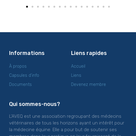
Informations
Liens rapides
À propos
Accueil
Capsules d’info
Liens
Documents
Devenez membre
Qui sommes-nous?
L’AVEQ est une association regroupant des médecins
vétérinaires de tous les horizons ayant un intérêt pour
la médecine équine. Elle a pour but de soutenir ses