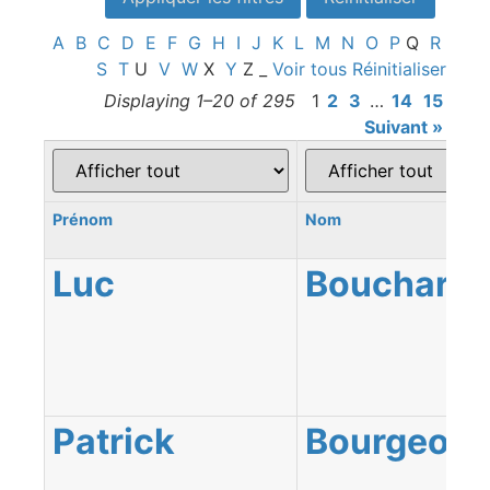
A
B
C
D
E
F
G
H
I
J
K
L
M
N
O
P
Q
R
S
T
U
V
W
X
Y
Z
_
Voir tous
Réinitialiser
Displaying 1–20 of 295
1
2
3
…
14
15
Suivant »
Prénom
Nom
Luc
Bouchard
Patrick
Bourgeois