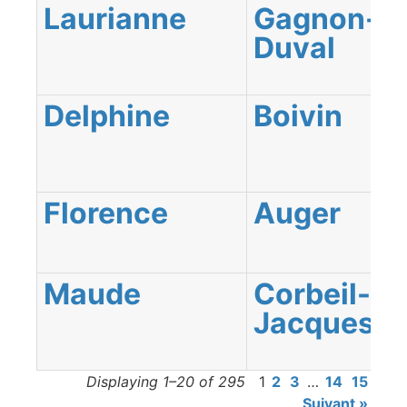
Laurianne
Gagnon-
Duval
Delphine
Boivin
Florence
Auger
Maude
Corbeil-St
Jacques
Displaying 1–20 of 295
1
2
3
…
14
15
Suivant »