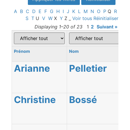
A
B
C
D
E
F
G
H
I
J
K
L
M
N
O
P
Q
R
S
T
U
V
W
X
Y
Z
_
Voir tous
Réinitialiser
Displaying 1–20 of 23
1
2
Suivant »
Prénom
Nom
Arianne
Pelletier
Christine
Bossé