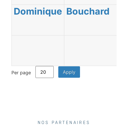
Dominique
Bouchard
Ab
T
S
S
Per page
NOS PARTENAIRES