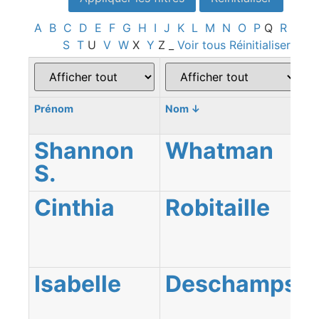
A
B
C
D
E
F
G
H
I
J
K
L
M
N
O
P
Q
R
S
T
U
V
W
X
Y
Z
_
Voir tous
Réinitialiser
Prénom
Nom
↓
R
Shannon
Whatman
S.
Cinthia
Robitaille
Ab
T
Isabelle
Deschamps
Es