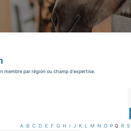
m
er un membre par région ou champ d’expertise.
A
B
C
D
E
F
G
H
I
J
K
L
M
N
O
P
Q
R
S