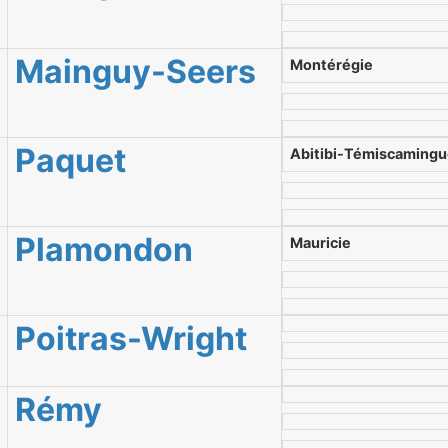
Mainguy-Seers
Montérégie
Paquet
Abitibi-Témiscaming
Plamondon
Mauricie
Poitras-Wright
Rémy