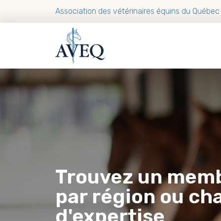
Association des vétérinaires équins du Québec
Trouvez un mem
par région ou c
d'expertise