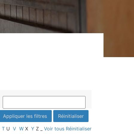
T
U
V
W
X
Y
Z
_
Voir tous
Réinitialiser