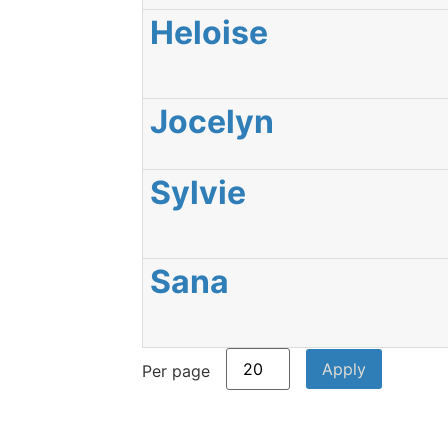
Heloise
Jocelyn
Sylvie
Sana
Per page