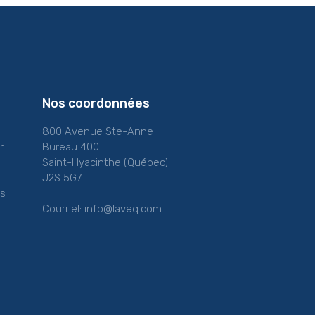
Nos coordonnées
800 Avenue Ste-Anne
r
Bureau 400
Saint-Hyacinthe (Québec)
J2S 5G7
es
Courriel:
info@laveq.com