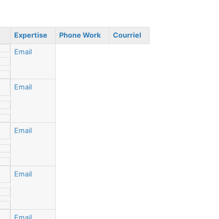
Expertise
Phone Work
Courriel
Email
Email
Email
Email
Email