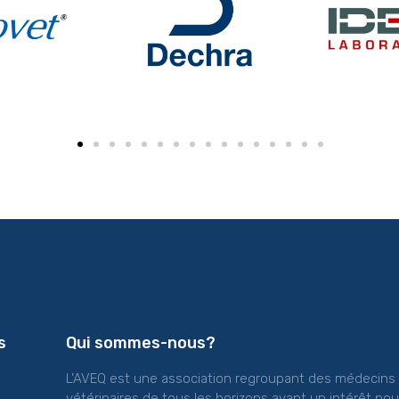
s
Qui sommes-nous?
L’AVEQ est une association regroupant des médecins
vétérinaires de tous les horizons ayant un intérêt pou