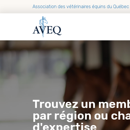
Association des vétérinaires équins du Québec
Trouvez un mem
par région ou c
d'expertise