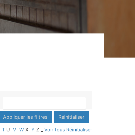
T
U
V
W
X
Y
Z
_
Voir tous
Réinitialiser