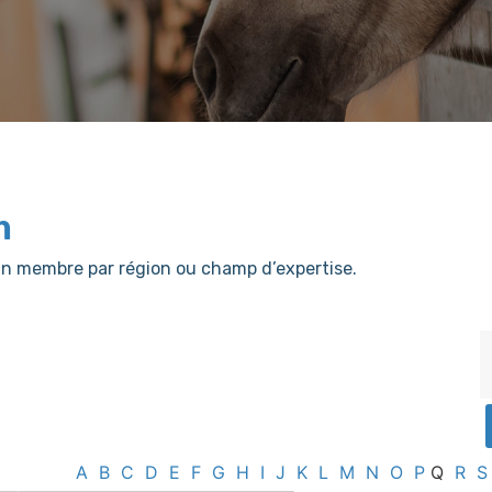
m
er un membre par région ou champ d’expertise.
A
B
C
D
E
F
G
H
I
J
K
L
M
N
O
P
Q
R
S