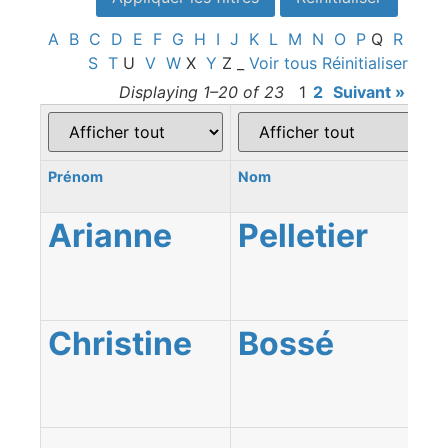
A
B
C
D
E
F
G
H
I
J
K
L
M
N
O
P
Q
R
S
T
U
V
W
X
Y
Z
_
Voir tous
Réinitialiser
Displaying 1–20 of 23
1
2
Suivant »
Prénom
Nom
Arianne
Pelletier
Christine
Bossé