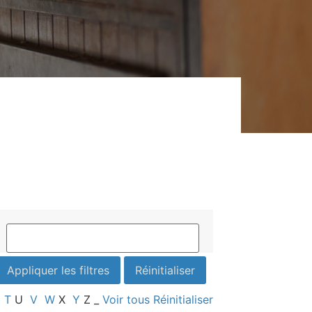
T
U
V
W
X
Y
Z
_
Voir tous
Réinitialiser