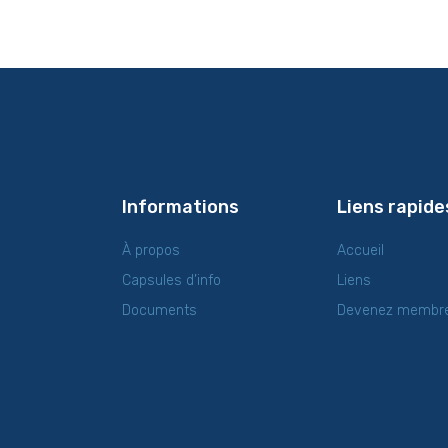
Informations
Liens rapide
À propos
Accueil
Capsules d’info
Liens
Documents
Devenez membr