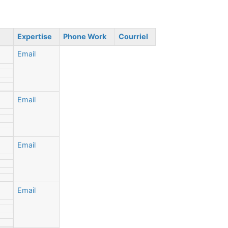
Expertise
Phone Work
Courriel
Email
Email
Email
Email