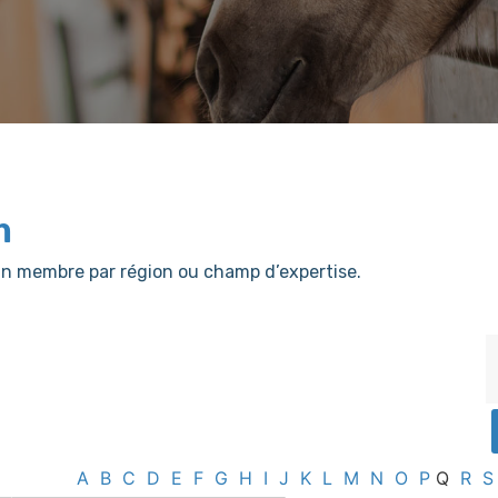
m
er un membre par région ou champ d’expertise.
A
B
C
D
E
F
G
H
I
J
K
L
M
N
O
P
Q
R
S