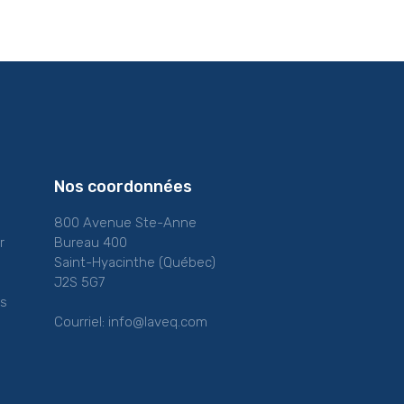
Nos coordonnées
800 Avenue Ste-Anne
r
Bureau 400
Saint-Hyacinthe (Québec)
J2S 5G7
es
Courriel:
info@laveq.com