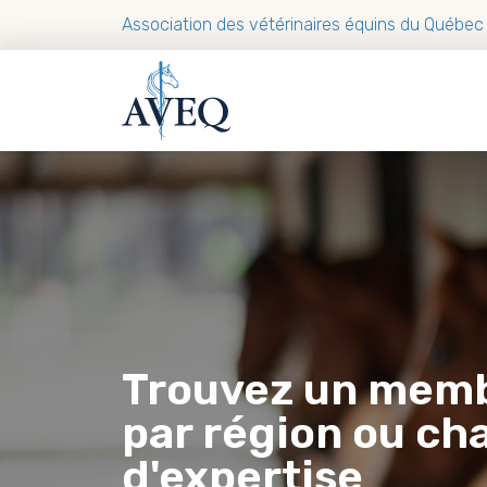
Association des vétérinaires équins du Québec
Trouvez un mem
par région ou c
d'expertise