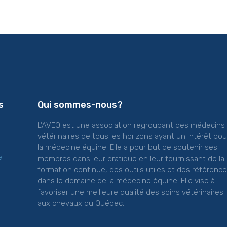
s
Qui sommes-nous?
L’AVEQ est une association regroupant des médecins
vétérinaires de tous les horizons ayant un intérêt pou
la médecine équine. Elle a pour but de soutenir ses
e
membres dans leur pratique en leur fournissant de la
formation continue, des outils utiles et des référenc
dans le domaine de la médecine équine. Elle vise à
favoriser une meilleure qualité des soins vétérinaires
aux chevaux du Québec.