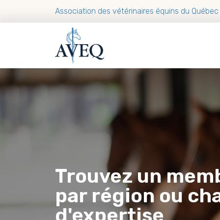
Association des vétérinaires équins du Québec
Trouvez un mem
par région ou c
d'expertise