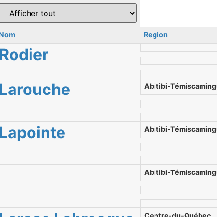
Nom
Region
Rodier
Larouche
Abitibi-Témiscamin
Lapointe
Abitibi-Témiscamin
Abitibi-Témiscamin
Centre-du-Québec