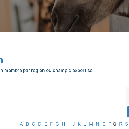
m
er un membre par région ou champ d’expertise.
A
B
C
D
E
F
G
H
I
J
K
L
M
N
O
P
Q
R
S