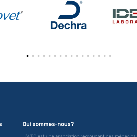
s
Qui sommes-nous?
L’AVEQ est une association regroupant des médecins