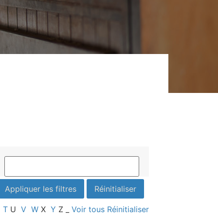
T
U
V
W
X
Y
Z
_
Voir tous
Réinitialiser