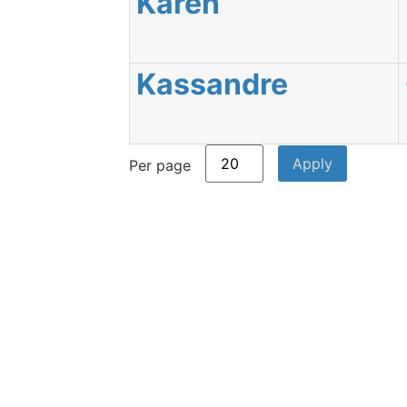
Karen
Kassandre
Per page