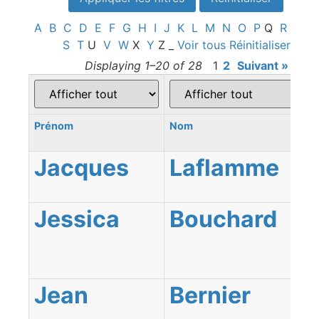
A
B
C
D
E
F
G
H
I
J
K
L
M
N
O
P
Q
R
S
T
U
V
W
X
Y
Z
_
Voir tous
Réinitialiser
Displaying 1–20 of 28
1
2
Suivant »
Prénom
Nom
Jacques
Laflamme
Jessica
Bouchard
Jean
Bernier