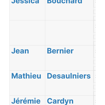
Jessica
Bouchard
Témi
Abitib
Témi
Jean
Bernier
Abitib
Témi
Mathieu
Desaulniers
Abitib
Témi
Jérémie
Cardyn
Abitib
Témi