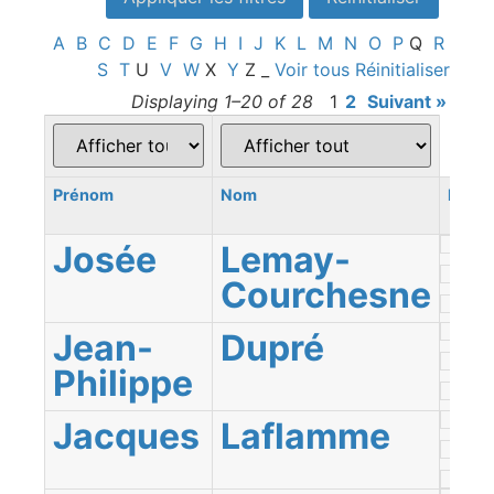
A
B
C
D
E
F
G
H
I
J
K
L
M
N
O
P
Q
R
S
T
U
V
W
X
Y
Z
_
Voir tous
Réinitialiser
Displaying 1–20 of 28
1
2
Suivant »
Prénom
Nom
Regi
Josée
Lemay-
Courchesne
Jean-
Dupré
Philippe
Jacques
Laflamme