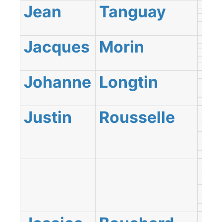
Jean
Tanguay
Jacques
Morin
Johanne
Longtin
Justin
Rousselle
Abitib
Témi
Abitib
Témi
Abitib