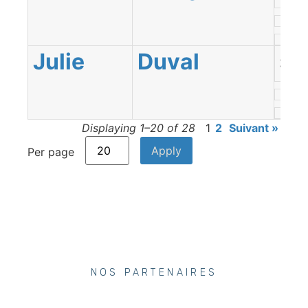
Julie
Duval
Abitib
Témi
Displaying 1–20 of 28
1
2
Suivant »
Per page
NOS PARTENAIRES