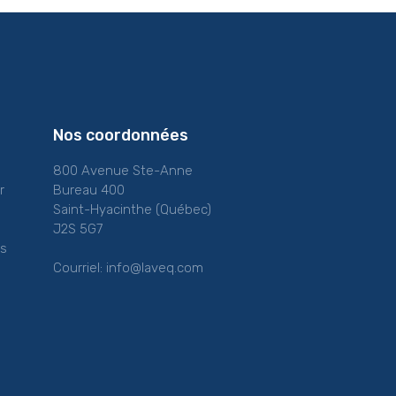
Nos coordonnées
800 Avenue Ste-Anne
r
Bureau 400
Saint-Hyacinthe (Québec)
J2S 5G7
es
Courriel:
info@laveq.com