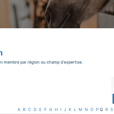
m
er un membre par région ou champ d’expertise.
A
B
C
D
E
F
G
H
I
J
K
L
M
N
O
P
Q
R
S