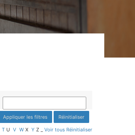
T
U
V
W
X
Y
Z
_
Voir tous
Réinitialiser