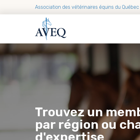
Association des vétérinaires équins du Québec
Trouvez un mem
par région ou c
d'expertise