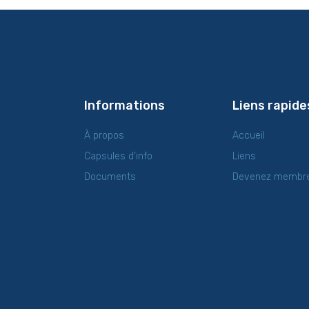
Informations
Liens rapide
À propos
Accueil
Capsules d’info
Liens
Documents
Devenez membr