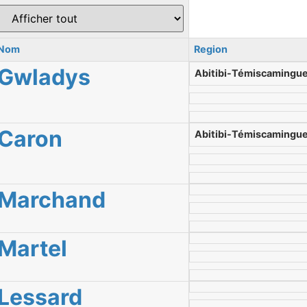
Nom
Region
Gwladys
Abitibi-Témiscamingu
Caron
Abitibi-Témiscamingu
Marchand
Martel
Lessard