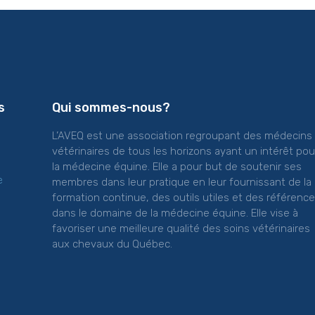
s
Qui sommes-nous?
L’AVEQ est une association regroupant des médecins
vétérinaires de tous les horizons ayant un intérêt pou
la médecine équine. Elle a pour but de soutenir ses
e
membres dans leur pratique en leur fournissant de la
formation continue, des outils utiles et des référenc
dans le domaine de la médecine équine. Elle vise à
favoriser une meilleure qualité des soins vétérinaires
aux chevaux du Québec.