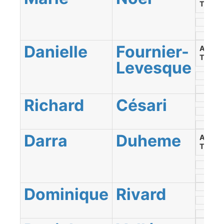
Témis
Danielle
Fournier-
Abitibi
Témis
Levesque
Richard
Césari
Darra
Duheme
Abitibi
Témis
Dominique
Rivard