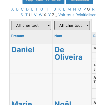
A
B
C
D
E
F
G
H
I
J
K
L
M
N
O
P
Q
R
S
T
U
V
W
X
Y
Z
_
Voir tous
Réinitialiser
Prénom
Nom
Region
Daniel
De
Mauric
Oliveira
Tél. : 
8926
Abitibi
Témis
Marie
Noël
Abitibi