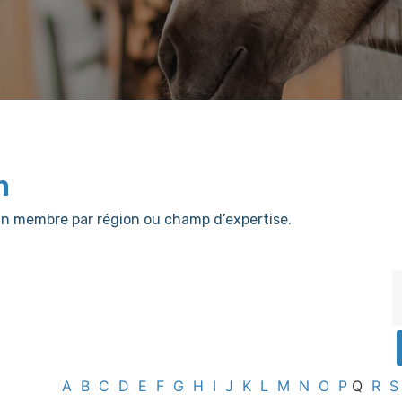
m
er un membre par région ou champ d’expertise.
A
B
C
D
E
F
G
H
I
J
K
L
M
N
O
P
Q
R
S