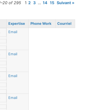
1–20 of 295
1
2
3
…
14
15
Suivant »
Expertise
Phone Work
Courriel
Email
n
n
Email
n
Email
n
Email