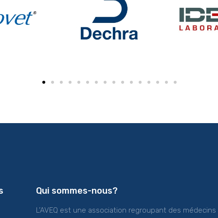
s
Qui sommes-nous?
L’AVEQ est une association regroupant des médecins