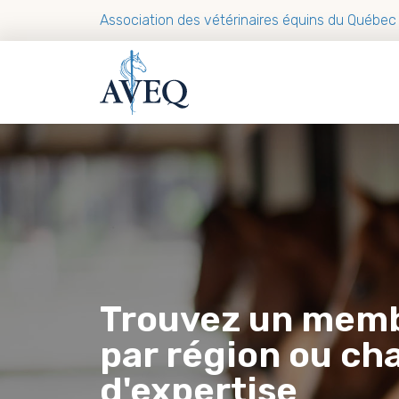
Association des vétérinaires équins du Québec
Trouvez un mem
par région ou c
d'expertise