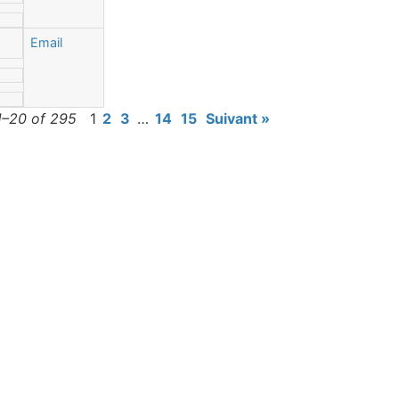
Email
1–20 of 295
1
2
3
…
14
15
Suivant »