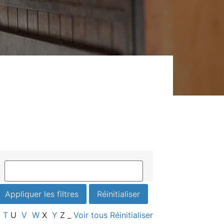
T
U
V
W
X
Y
Z
_
Voir tous
Réinitialiser