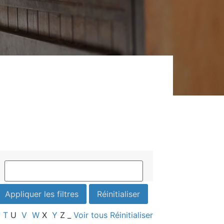
T
U
V
W
X
Y
Z
_
Voir tous
Réinitialiser