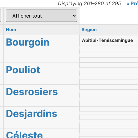
Displaying 261–280 of 295
« Pr
Nom
Region
Bourgoin
Abitibi-Témiscamingue
Pouliot
Desrosiers
Desjardins
Céleste