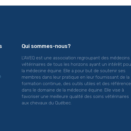
s
Qui sommes-nous?
L’AVEQ est une association regroupant des médecins
vétérinaires de tous les horizons ayant un intérêt pou
la médecine équine. Elle a pour but de soutenir ses
e
membres dans leur pratique en leur fournissant de la
formation continue, des outils utiles et des référenc
dans le domaine de la médecine équine. Elle vise à
favoriser une meilleure qualité des soins vétérinaires
aux chevaux du Québec.