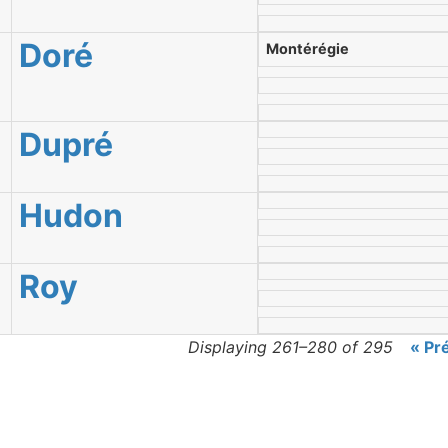
Doré
Montérégie
Dupré
Hudon
Roy
Displaying 261–280 of 295
« Pr