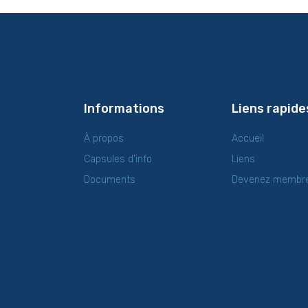
Informations
Liens rapide
À propos
Accueil
Capsules d’info
Liens
Documents
Devenez membr