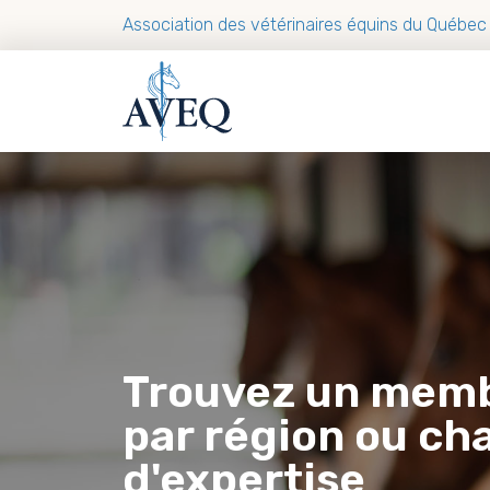
Association des vétérinaires équins du Québec
Trouvez un mem
par région ou c
d'expertise