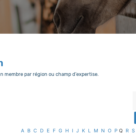
m
er un membre par région ou champ d’expertise.
A
B
C
D
E
F
G
H
I
J
K
L
M
N
O
P
Q
R
S