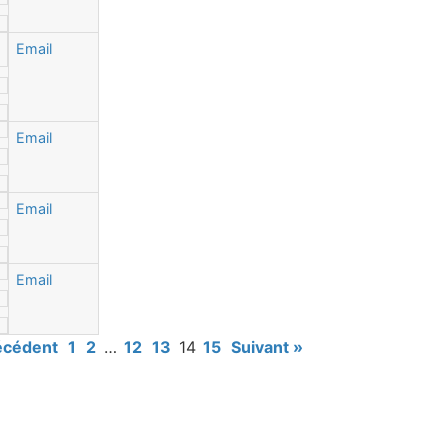
Email
Email
Email
Email
écédent
1
2
…
12
13
14
15
Suivant »