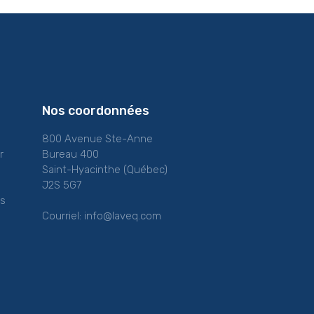
Nos coordonnées
800 Avenue Ste-Anne
r
Bureau 400
Saint-Hyacinthe (Québec)
J2S 5G7
es
Courriel:
info@laveq.com