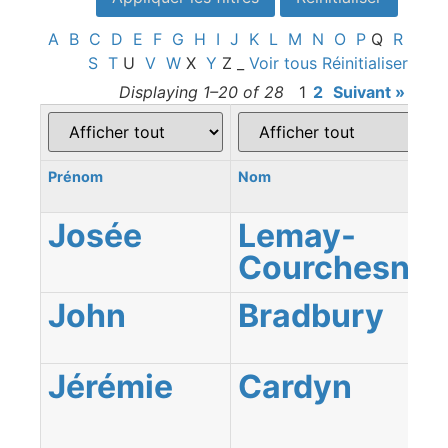
A
B
C
D
E
F
G
H
I
J
K
L
M
N
O
P
Q
R
S
T
U
V
W
X
Y
Z
_
Voir tous
Réinitialiser
Displaying 1–20 of 28
1
2
Suivant »
Prénom
Nom
Josée
Lemay-
Courchesne
John
Bradbury
Jérémie
Cardyn